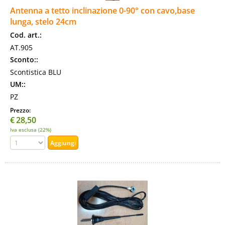
Antenna a tetto inclinazione 0-90° con cavo,base
lunga, stelo 24cm
Cod. art.:
AT.905
Sconto::
Scontistica BLU
UM::
PZ
Prezzo:
€
28,50
Iva esclusa (22%)