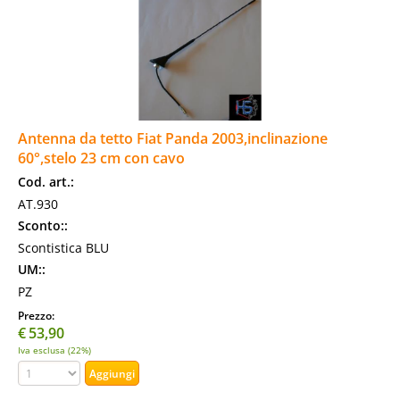
Antenna da tetto Fiat Panda 2003,inclinazione
60°,stelo 23 cm con cavo
Cod. art.:
AT.930
Sconto::
Scontistica BLU
UM::
PZ
Prezzo:
€
53,90
Iva esclusa (22%)