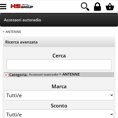
Accessori autoradio
ANTENNE
Home Page
Ricerca avanzata
Led
Cerca
Accessori
Parking Sensor
> ANTENNE
Categoria:
Accessori autoradio
Marca
Xenon
HOD/ALOGENE
Sconto
HI-FI CAR