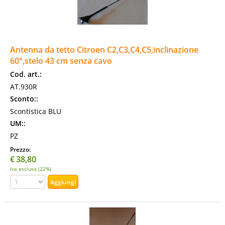
Antenna da tetto Citroen C2,C3,C4,C5,inclinazione
60°,stelo 43 cm senza cavo
Cod. art.:
AT.930R
Sconto::
Scontistica BLU
UM::
PZ
Prezzo:
€
38,80
Iva esclusa (22%)