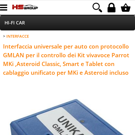
HI-FI CAR
INTERFACCE
Home Page
Interfaccia universale per auto con protocollo
Led
GMLAN per il controllo dei Kit vivavoce Parrot
MKi ,Asteroid Classic, Smart e Tablet con
Accessori
cablaggio unificato per MKi e Asteroid incluso
Accessori autoradio
Parking Sensor
Xenon
HOD/ALOGENE