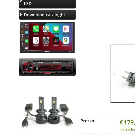
LED
Download cataloghi
Prezzo:
€
179
Iva esclu