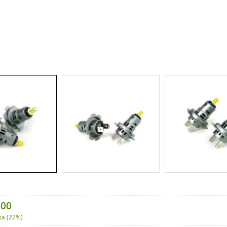
,00
sa (22%)