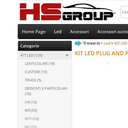
Home Page
Led
Accessori
Accessori auto
Ti trovi in
Led
KIT LED
Categorie
KIT LED PLUG AND 
KIT LED (126)
LENTICOLARI (18)
CUSTOM (10)
TRUCK (5)
DEDICATI E PARTICOLARI
(10)
H4 (13)
H7 (17)
H11 (12)
H1 (11)