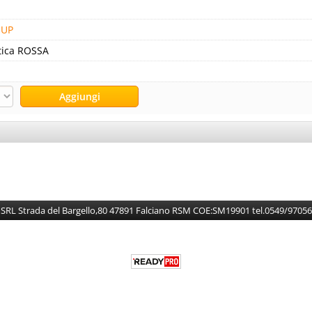
OUP
tica ROSSA
L Strada del Bargello,80 47891 Falciano RSM COE:SM19901 tel.0549/97056