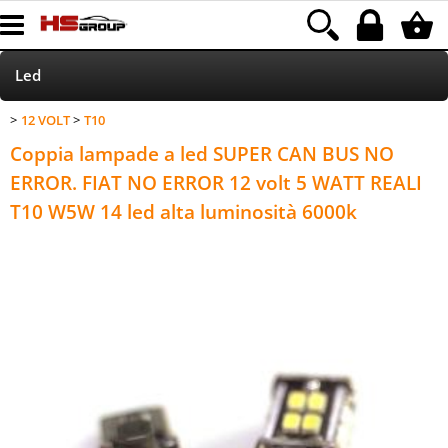
Led
12 VOLT
T10
Home Page
Coppia lampade a led SUPER CAN BUS NO
Accessori
ERROR. FIAT NO ERROR 12 volt 5 WATT REALI
T10 W5W 14 led alta luminosità 6000k
Accessori autoradio
Parking Sensor
Xenon
HOD/ALOGENE
HI-FI CAR