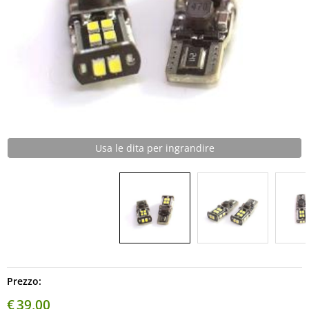
Multimedia
Spazzole Tergicristalli
Usa le dita per ingrandire
Prezzo:
€
39,00