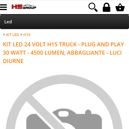
Led
KIT LED
H15
Home Page
KIT LED 24 VOLT H15 TRUCK - PLUG AND PLAY
Accessori
30 WATT - 4500 LUMEN, ABBAGLIANTE - LUCI
DIURNE
Accessori autoradio
Parking Sensor
Xenon
HOD/ALOGENE
HI-FI CAR