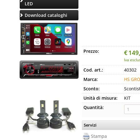
LED
Download cataloghi
Prezzo:
€
149
Iva esclu
Cod. art.:
40302
Marca:
HS GR
Sconto:
Scontis
Unità di misura:
KIT
Quantità:
Servizi
Stampa