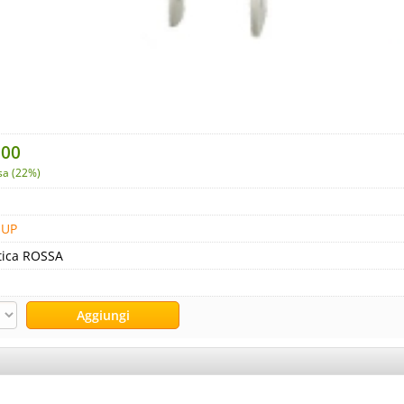
,00
sa (22%)
OUP
tica ROSSA