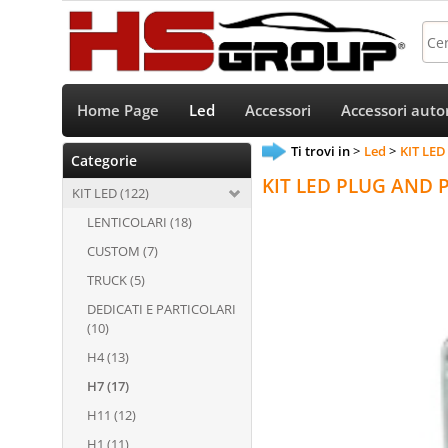
Home Page
Led
Accessori
Accessori auto
Ti trovi in
Led
KIT LED
Categorie
KIT LED PLUG AND 
KIT LED (122)
LENTICOLARI (18)
CUSTOM (7)
TRUCK (5)
DEDICATI E PARTICOLARI
(10)
H4 (13)
H7 (17)
H11 (12)
H1 (11)