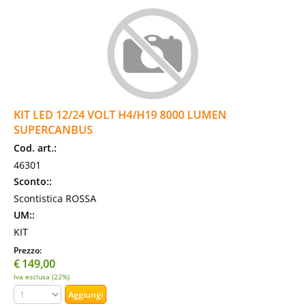
KIT LED 12/24 VOLT H4/H19 8000 LUMEN
SUPERCANBUS
Cod. art.:
46301
Sconto::
Scontistica ROSSA
UM::
KIT
Prezzo:
€
149,00
Iva esclusa (22%)