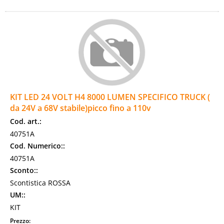
KIT LED 24 VOLT H4 8000 LUMEN SPECIFICO TRUCK (
da 24V a 68V stabile)picco fino a 110v
Cod. art.:
40751A
Cod. Numerico::
40751A
Sconto::
Scontistica ROSSA
UM::
KIT
Prezzo: