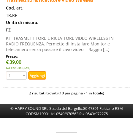
Trasmettitore/ricevitore video Wirelles
Cod. art.:
TR.RF
Unità di misura:
PZ
KIT TRASMETTITORE E RICEVITORE VIDEO WIRELESS IN
RADIO FREQUENZA. Permette di installare Monitor e
telecamera senza passare il cavo video. - Raggio [...]
Prezzo:
€
39,00
Iva esclusa (22%)
2 risultati trovati (10 per pagina - 1 in totale)
© HAPPY SOUND SRL Strada del Bargello,80 47891 Falciano RSM
COE:SM19901 tel.0549/970563 fax 0549/972275