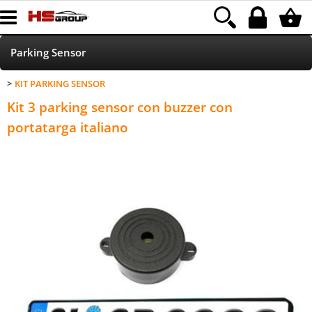
Parking Sensor
KIT PARKING SENSOR
Home Page
Kit 3 parking sensor con buzzer con
Led
portatarga italiano
Accessori
Accessori autoradio
Xenon
HOD/ALOGENE
HI-FI CAR