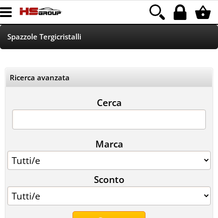
Spazzole Tergicristalli
Home Page
Ricerca avanzata
Led
Cerca
Accessori
Accessori autoradio
Marca
Parking Sensor
Sconto
Xenon
HOD/ALOGENE