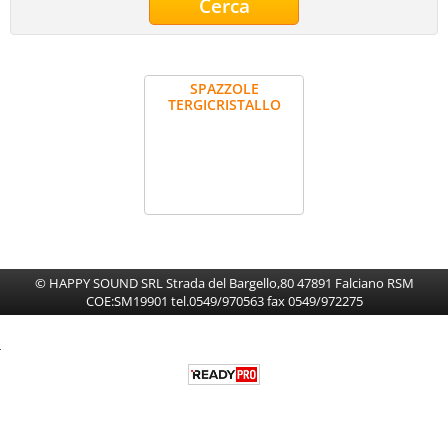
HI-FI CAR
Multimedia
SPAZZOLE
TERGICRISTALLO
© HAPPY SOUND SRL Strada del Bargello,80 47891 Falciano RSM
COE:SM19901 tel.0549/970563 fax 0549/972275