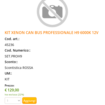
KIT XENON CAN BUS PROFESSIONALE H9 6000K 12V
Cod. art.:
45236
Cod. Numerico::
SET.PROH9
Sconto::
Scontistica ROSSA
UM::
KIT
Prezzo:
€
129,00
Iva esclusa (22%)