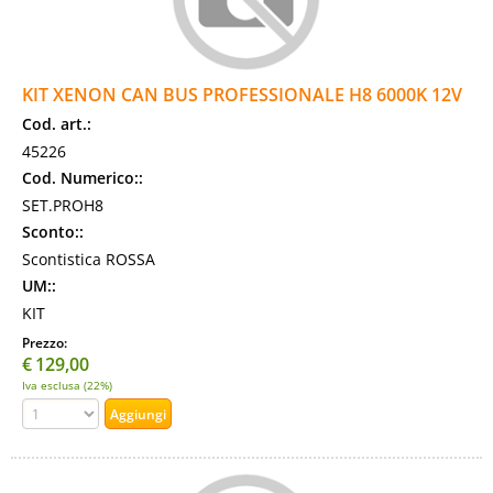
KIT XENON CAN BUS PROFESSIONALE H8 6000K 12V
Cod. art.:
45226
Cod. Numerico::
SET.PROH8
Sconto::
Scontistica ROSSA
UM::
KIT
Prezzo:
€
129,00
Iva esclusa (22%)