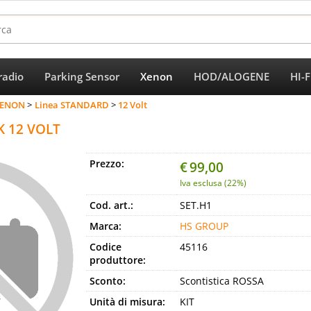
radio
Parking Sensor
Xenon
HOD/ALOGENE
HI-
Per completar
XENON
Linea STANDARD
12 Volt
K 12 VOLT
Prezzo:
€
99,00
Iva esclusa (22%)
Cod. art.:
SET.H1
Marca:
HS GROUP
Codice
45116
produttore:
Sconto:
Scontistica ROSSA
Unità di misura:
KIT