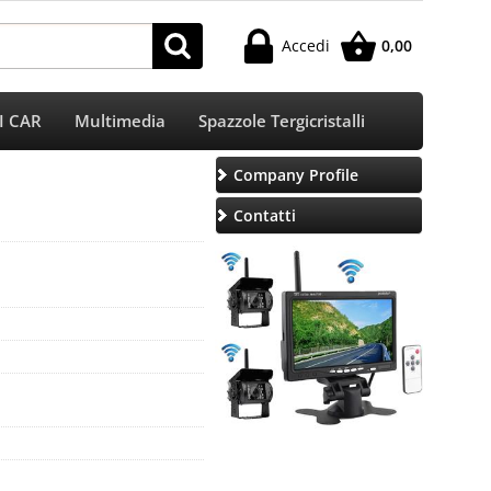
Accedi
0,00
Sono già registrato
FI CAR
Multimedia
Spazzole Tergicristalli
e l'ordine inserisci il nome utente e la password e poi
clicca sul pulsante "Accedi"
Company Profile
E-mail:
Contatti
Password:
Ricorda
Hai perso la password?