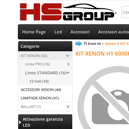
Home Page
Led
Accessori
Accessori auto
Ti trovi in
Xenon
KIT 
Categorie
KIT XENON H1 6000
KIT XENON (32)
Linea PRO (16)
Linea STANDARD (16)
12 Volt (16)
ACCESSORI XENON (44)
LAMPADE XENON (41)
BALLAST (1)
Attivazione garanzia
LED